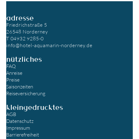
adresse
Friedrichstraße 5
26548 Norderney
T 04932 9285-0
info@hotel-aquamarin-norderney.de
nützliches
FAQ
Anreise
Preise
Saisonzeiten
Reiseversicherung
kleingedrucktes
AGB
Datenschutz
Impressum
Barrierefreiheit