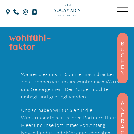
Skip
to
the
content
wohlfühl-
faktor
Während es uns im Sommer nach draußen
zieht, sehnen wir uns im Winter nach Wärme
und Geborgenheit. Der Körper möchte
umhegt und gepflegt werden.
Und so haben wir für Sie für die
Wintermonate bei unseren Partnern Haus am
Meer und Inselloft immer von Anfang
November bis Ende März die schönsten