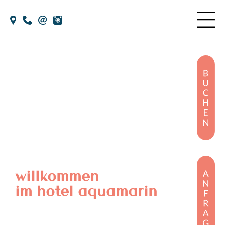
Skip
to
the
content
willkommen
im hotel aquamarin